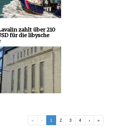
avalin zahlt über 210
SD für die libysche
e
«
‹
1
2
3
4
›
»