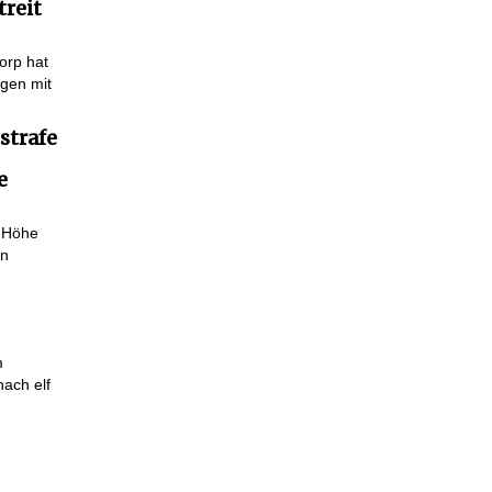
treit
orp hat
ngen mit
strafe
e
n Höhe
en
m
nach elf