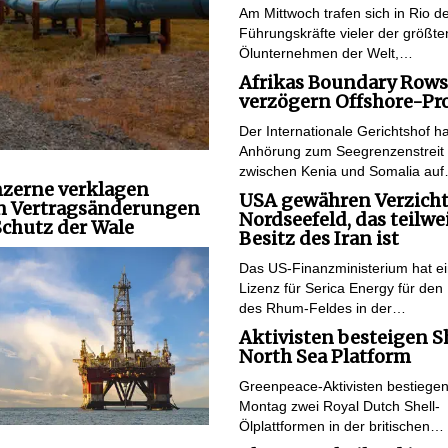
Am Mittwoch trafen sich in Rio d
Führungskräfte vieler der größte
Ölunternehmen der Welt,…
Afrikas Boundary Rows
verzögern Offshore-Pr
Der Internationale Gerichtshof ha
Anhörung zum Seegrenzenstreit
zwischen Kenia und Somalia au
zerne verklagen
USA gewähren Verzicht
 Vertragsänderungen
Nordseefeld, das teilwe
chutz der Wale
Besitz des Iran ist
Das US-Finanzministerium hat e
Lizenz für Serica Energy für den 
des Rhum-Feldes in der…
Aktivisten besteigen S
North Sea Platform
Greenpeace-Aktivisten bestiege
Montag zwei Royal Dutch Shell-
Ölplattformen in der britischen…