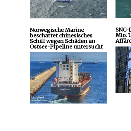
SNC-L
Norwegische Marine
Mio. U
beschattet chinesisches
Affär
Schiff wegen Schäden an
Ostsee-Pipeline untersucht