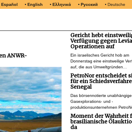
• Español
• English
• Ελληνικά
• Русский
• Deutsche
Gericht hebt einstweili
Verfügung gegen Levi
Operationen auf
egen ANWR-
Ein israelisches Gericht hob am
Donnerstag eine einstweilige Ve
auf, die aus Umweltgründen…
PetroNor entscheidet s
für ein Schiedsverfahr
Senegal
Das börsennotierte unabhängige
Gasexplorations- und -
produktionsunternehmen Petro
Moment der Wahrheit f
brasilianische Ölauktio
da