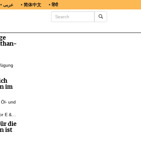
• عربى
• 简体中文
• हिंदी
ge
athan-
rfügung
ich
en im
 Öl- und
Nor E &…
ür die
n ist