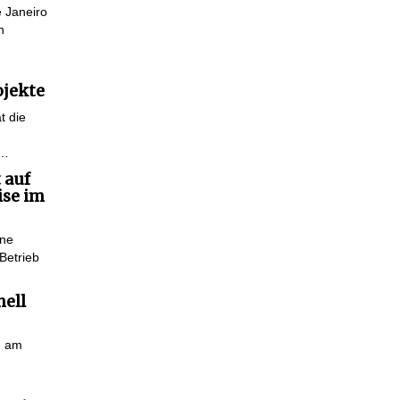
e Janeiro
n
ojekte
t die
f…
 auf
ise im
ine
Betrieb
hell
n am