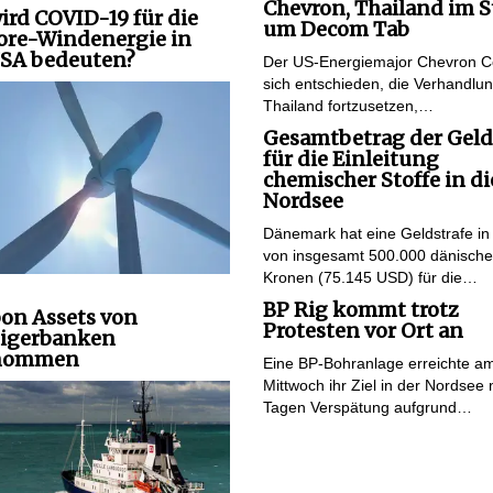
Chevron, Thailand im S
ird COVID-19 für die
um Decom Tab
ore-Windenergie in
SA bedeuten?
Der US-Energiemajor Chevron C
sich entschieden, die Verhandlu
Thailand fortzusetzen,…
Gesamtbetrag der Geld
für die Einleitung
chemischer Stoffe in di
Nordsee
Dänemark hat eine Geldstrafe i
von insgesamt 500.000 dänisch
Kronen (75.145 USD) für die…
BP Rig kommt trotz
on Assets von
Protesten vor Ort an
igerbanken
nommen
Eine BP-Bohranlage erreichte a
Mittwoch ihr Ziel in der Nordsee 
Tagen Verspätung aufgrund…