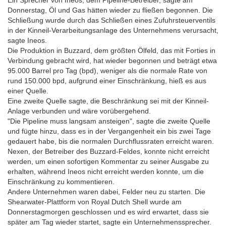
Ein Sprecher von Ineos, dem Pipeline-Betreiber, sagte am
Donnerstag, Öl und Gas hätten wieder zu fließen begonnen. Die
Schließung wurde durch das Schließen eines Zufuhrsteuerventils
in der Kinneil-Verarbeitungsanlage des Unternehmens verursacht,
sagte Ineos.
Die Produktion in Buzzard, dem größten Ölfeld, das mit Forties in
Verbindung gebracht wird, hat wieder begonnen und beträgt etwa
95.000 Barrel pro Tag (bpd), weniger als die normale Rate von
rund 150.000 bpd, aufgrund einer Einschränkung, hieß es aus
einer Quelle.
Eine zweite Quelle sagte, die Beschränkung sei mit der Kinneil-
Anlage verbunden und wäre vorübergehend.
"Die Pipeline muss langsam ansteigen", sagte die zweite Quelle
und fügte hinzu, dass es in der Vergangenheit ein bis zwei Tage
gedauert habe, bis die normalen Durchflussraten erreicht waren.
Nexen, der Betreiber des Buzzard-Feldes, konnte nicht erreicht
werden, um einen sofortigen Kommentar zu seiner Ausgabe zu
erhalten, während Ineos nicht erreicht werden konnte, um die
Einschränkung zu kommentieren.
Andere Unternehmen waren dabei, Felder neu zu starten. Die
Shearwater-Plattform von Royal Dutch Shell wurde am
Donnerstagmorgen geschlossen und es wird erwartet, dass sie
später am Tag wieder startet, sagte ein Unternehmenssprecher.