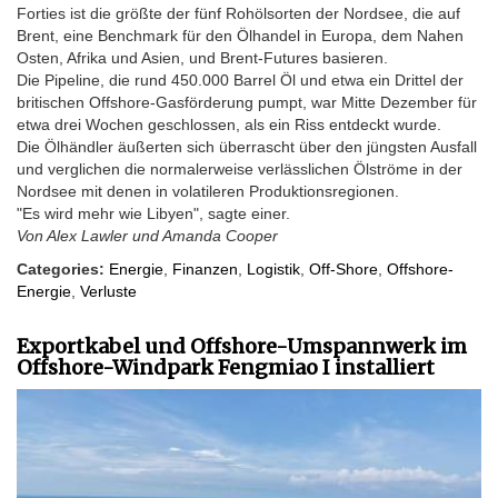
Forties ist die größte der fünf Rohölsorten der Nordsee, die auf
Brent, eine Benchmark für den Ölhandel in Europa, dem Nahen
Osten, Afrika und Asien, und Brent-Futures basieren.
Die Pipeline, die rund 450.000 Barrel Öl und etwa ein Drittel der
britischen Offshore-Gasförderung pumpt, war Mitte Dezember für
etwa drei Wochen geschlossen, als ein Riss entdeckt wurde.
Die Ölhändler äußerten sich überrascht über den jüngsten Ausfall
und verglichen die normalerweise verlässlichen Ölströme in der
Nordsee mit denen in volatileren Produktionsregionen.
"Es wird mehr wie Libyen", sagte einer.
Von Alex Lawler und Amanda Cooper
Categories:
Energie
,
Finanzen
,
Logistik
,
Off-Shore
,
Offshore-
Energie
,
Verluste
Exportkabel und Offshore-Umspannwerk im
Offshore-Windpark Fengmiao I installiert