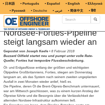
• 日本語
• Português
• Español
• English
• Ελληνικά
• Русский
• Deutsche
• عربى
• 简体中文
• हिंदी
Nordsee-Forties-Pipeline
steigt langsam wieder an
Gepostet von Joseph Keefe
•
8 Februar 2018
Buzzard Oilfield startet neu und pumpt unter volle Rate-
Quelle; Forties hat temporäre Flussbeschränkung.
Öl- und Erdgasflüsse entlang der größten und wichtigsten
Ölpipeline Großbritanniens, Forties, stiegen am Donnerstag
langsam an, als das System nach seinem zweiten ungeplanten
Ausfall in zwei Monaten wieder anlief, hieß es.
Die Pipeline, deren Öl die Brent-Ölpreis-Benchmark untermauert,
war am Mittwoch geschlossen, was zu einem kurzen Anstieg der
Ölpreise führte und die Besorgnis über die Verlässlichkeit der
alternden Nordsee-Infrastruktur aufkommen ließ.