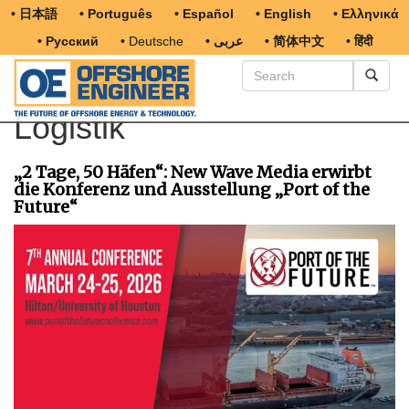
• 日本語
• Português
• Español
• English
• Ελληνικά
• Русский
• Deutsche
• عربى
• 简体中文
• हिंदी
Logistik
„2 Tage, 50 Häfen“: New Wave Media erwirbt
die Konferenz und Ausstellung „Port of the
Future“