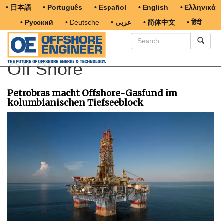
• 日本語
• Português
• Español
• English
• Ελληνικά
• Русский
• Deutsche
• عربى
• 简体中文
• हिंदी
Off Shore
Petrobras macht Offshore-Gasfund im
kolumbianischen Tiefseeblock