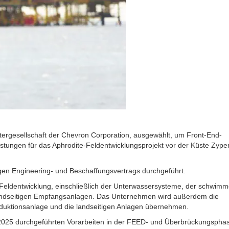
tergesellschaft der Chevron Corporation, ausgewählt, um Front-End-
tungen für das Aphrodite-Feldentwicklungsprojekt vor der Küste Zype
gen Engineering- und Beschaffungsvertrags durchgeführt.
Feldentwicklung, einschließlich der Unterwassersysteme, der schwim
 landseitigen Empfangsanlagen. Das Unternehmen wird außerdem die
duktionsanlage und die landseitigen Anlagen übernehmen.
hr 2025 durchgeführten Vorarbeiten in der FEED- und Überbrückungsphas