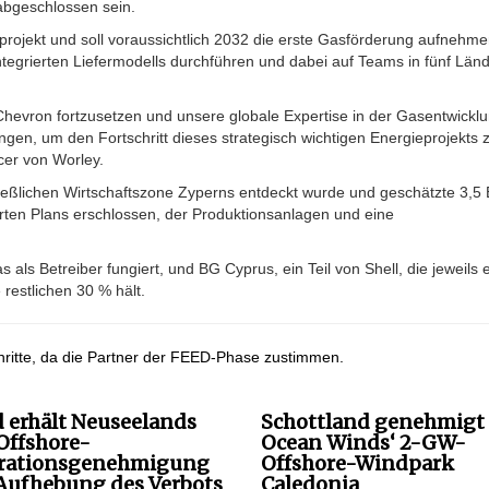
abgeschlossen sein.
projekt und soll voraussichtlich 2032 die erste Gasförderung aufnehme
tegrierten Liefermodells durchführen und dabei auf Teams in fünf Län
 Chevron fortzusetzen und unsere globale Expertise in der Gasentwickl
ingen, um den Fortschritt dieses strategisch wichtigen Energieprojekts 
icer von Worley.
ießlichen Wirtschaftszone Zyperns entdeckt wurde und geschätzte 3,5 B
erten Plans erschlossen, der Produktionsanlagen und eine
als Betreiber fungiert, und BG Cyprus, ein Teil von Shell, die jeweils 
restlichen 30 % hält.
hritte, da die Partner der FEED-Phase zustimmen.
 erhält Neuseelands
Schottland genehmigt
 Offshore-
Ocean Winds‘ 2-GW-
rationsgenehmigung
Offshore-Windpark
Aufhebung des Verbots
Caledonia