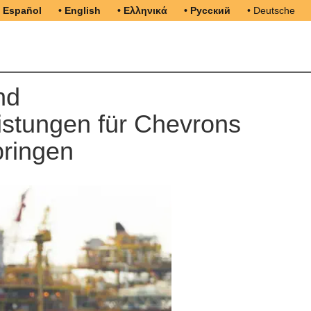
• Español
• English
• Ελληνικά
• Русский
• Deutsche
nd
istungen für Chevrons
bringen