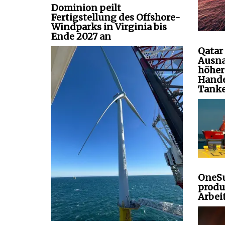
Dominion peilt
Fertigstellung des Offshore-
Windparks in Virginia bis
Ende 2027 an
Qatar
Ausna
höher
Hande
Tanke
OneSu
produ
Arbei