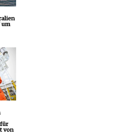
ralien
f um
h
für
t von