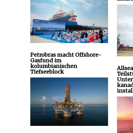
Petrobras macht Offshore-
Gasfund im
kolumbianischen
Allsea
Tiefseeblock
Teils
Unter
kanad
instal