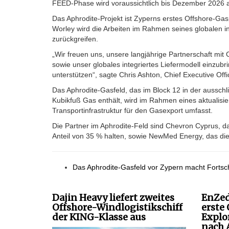
FEED-Phase wird voraussichtlich bis Dezember 2026 
Das Aphrodite-Projekt ist Zyperns erstes Offshore-Gas
Worley wird die Arbeiten im Rahmen seines globalen in
zurückgreifen.
„Wir freuen uns, unsere langjährige Partnerschaft mit
sowie unser globales integriertes Liefermodell einzubr
unterstützen“, sagte Chris Ashton, Chief Executive Off
Das Aphrodite-Gasfeld, das im Block 12 in der ausschl
Kubikfuß Gas enthält, wird im Rahmen eines aktualisi
Transportinfrastruktur für den Gasexport umfasst.
Die Partner im Aphrodite-Feld sind Chevron Cyprus, das 
Anteil von 35 % halten, sowie NewMed Energy, das die 
Das Aphrodite-Gasfeld vor Zypern macht Fortsc
Dajin Heavy liefert zweites
EnZed
Offshore-Windlogistikschiff
erste
der KING-Klasse aus
Explo
nach 