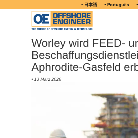
• 日本語
• Português
Worley wird FEED- u
Beschaffungsdienstle
Aphrodite-Gasfeld er
•
13 März 2026