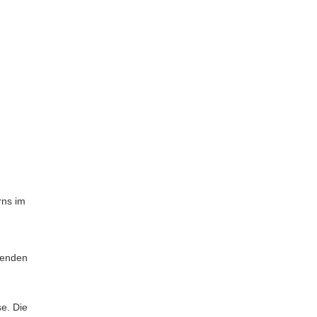
rns im
menden
e. Die