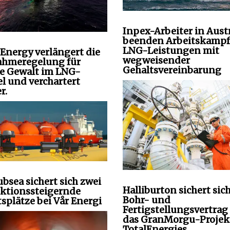
Inpex-Arbeiter in Aust
beenden Arbeitskamp
LNG-Leistungen mit
 Energy verlängert die
wegweisender
hmeregelung für
Gehaltsvereinbarung
e Gewalt im LNG-
l und verchartert
r.
bsea sichert sich zwei
Halliburton sichert sic
ktionssteigernde
Bohr- und
tsplätze bei Vår Energi
Fertigstellungsvertrag 
das GranMorgu-Projek
TotalEnergies