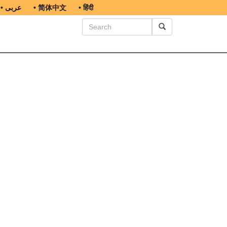
• عربى
• 简体中文
• हिंदी