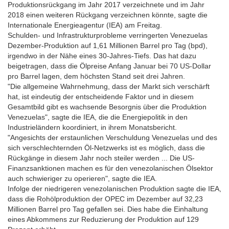
Produktionsrückgang im Jahr 2017 verzeichnete und im Jahr
2018 einen weiteren Rückgang verzeichnen könnte, sagte die
Internationale Energieagentur (IEA) am Freitag.
Schulden- und Infrastrukturprobleme verringerten Venezuelas
Dezember-Produktion auf 1,61 Millionen Barrel pro Tag (bpd),
irgendwo in der Nähe eines 30-Jahres-Tiefs. Das hat dazu
beigetragen, dass die Ölpreise Anfang Januar bei 70 US-Dollar
pro Barrel lagen, dem höchsten Stand seit drei Jahren.
"Die allgemeine Wahrnehmung, dass der Markt sich verschärft
hat, ist eindeutig der entscheidende Faktor und in diesem
Gesamtbild gibt es wachsende Besorgnis über die Produktion
Venezuelas", sagte die IEA, die die Energiepolitik in den
Industrieländern koordiniert, in ihrem Monatsbericht.
"Angesichts der erstaunlichen Verschuldung Venezuelas und des
sich verschlechternden Öl-Netzwerks ist es möglich, dass die
Rückgänge in diesem Jahr noch steiler werden ... Die US-
Finanzsanktionen machen es für den venezolanischen Ölsektor
auch schwieriger zu operieren", sagte die IEA.
Infolge der niedrigeren venezolanischen Produktion sagte die IEA,
dass die Rohölproduktion der OPEC im Dezember auf 32,23
Millionen Barrel pro Tag gefallen sei. Dies habe die Einhaltung
eines Abkommens zur Reduzierung der Produktion auf 129