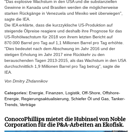
"Das explosive Wachstum in den USA und die substanziellen
Gewinne in Kanada und Brasilien werden die möglicherweise
starken Rückgänge in Venezuela und Mexiko weit überwiegen",
sagte die IEA.
Die IEA erklärte, dass die kurzzyklische US-Produktion auf
steigende Ölpreise reagiere und deshalb ihre Prognose für das
US-Rohölwachstum für 2018 von ihrem letzten Bericht auf
870.000 Barrel pro Tag auf 1,1 Millionen Barrel pro Tag erhöhte.
"Dies bedeutet nach dem Abschwung im Jahr 2016 und der
stetigen Erholung im Jahr 2017 eine Rückkehr zu den
berauschenden Tagen 2013-2015, als das Wachstum in den USA
durchschnittlich 1,9 Millionen Barrel pro Tag betrug", sagte die
IEA.
Von Dmitry Zhdannikov
Categories:
Energie
,
Finanzen
,
Logistik
,
Off-Shore
,
Offshore-
Energie
,
Regierungsaktualisierung
,
Schiefer Öl und Gas
,
Tanker-
Trends
,
Verträge
ConocoPhillips mietet die Hubinsel von Noble
Corporation für die P&A-Arbeiten an Ekofisk.