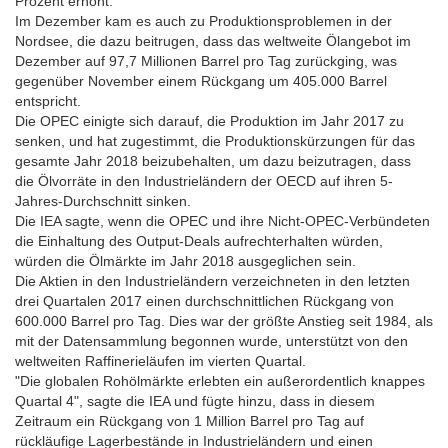
Prozent erhöht.
Im Dezember kam es auch zu Produktionsproblemen in der
Nordsee, die dazu beitrugen, dass das weltweite Ölangebot im
Dezember auf 97,7 Millionen Barrel pro Tag zurückging, was
gegenüber November einem Rückgang um 405.000 Barrel
entspricht.
Die OPEC einigte sich darauf, die Produktion im Jahr 2017 zu
senken, und hat zugestimmt, die Produktionskürzungen für das
gesamte Jahr 2018 beizubehalten, um dazu beizutragen, dass
die Ölvorräte in den Industrieländern der OECD auf ihren 5-
Jahres-Durchschnitt sinken.
Die IEA sagte, wenn die OPEC und ihre Nicht-OPEC-Verbündeten
die Einhaltung des Output-Deals aufrechterhalten würden,
würden die Ölmärkte im Jahr 2018 ausgeglichen sein.
Die Aktien in den Industrieländern verzeichneten in den letzten
drei Quartalen 2017 einen durchschnittlichen Rückgang von
600.000 Barrel pro Tag. Dies war der größte Anstieg seit 1984, als
mit der Datensammlung begonnen wurde, unterstützt von den
weltweiten Raffinerieläufen im vierten Quartal.
"Die globalen Rohölmärkte erlebten ein außerordentlich knappes
Quartal 4", sagte die IEA und fügte hinzu, dass in diesem
Zeitraum ein Rückgang von 1 Million Barrel pro Tag auf
rückläufige Lagerbestände in Industrieländern und einen