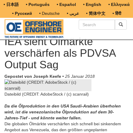
• 日本語
• Português
• Español
• English
• Ελληνικά
• Русский
• Deutsche
• عربى
• 简体中文
• हिंदी
IEA sieht Ölmärkte
verschärfen als PDVSA
Output Sag
Gepostet von Joseph Keefe
•
25 Januar 2018
Dateibild (CREDIT: AdobeStock / (c) scanrail)
Da die Ölproduktion in den USA Saudi-Arabien überholen
wird, ist die venezolanische Ölproduktion auf dem 30-
Jahres-Tief - und könnte weiter fallen.
Die globalen Ölmärkte verschärfen sich schnell bei sinkendem
Angebot aus Venezuela, das den größten ungeplanten