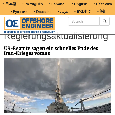
• 日本語
• Português
• Español
• English
• Ελληνικά
• Русский
• Deutsche
• عربى
• 简体中文
• हिंदी
Regierungsaktualisierung
US-Beamte sagen ein schnelles Ende des
Iran-Krieges voraus