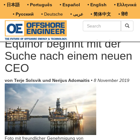
• 日本語
• Português
• Español
• English
• Ελληνικά
• Русский
• Deutsche
• عربى
• 简体中文
• हिंदी
Equinor beginnt mit der
Suche nach einem neuen
CEO
von Terje Solsvik und Nerijus Adomaitis
•
8 November 2019
Foto mit freundlicher Genehmigung von