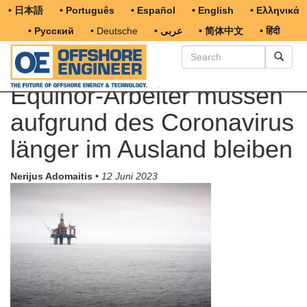
• 日本語
• Português
• Español
• English
• Ελληνικά
• Русский
• Deutsche
• عربى
• 简体中文
• हिंदी
Equinor-Arbeiter müssen
aufgrund des Coronavirus
länger im Ausland bleiben
Nerijus Adomaitis
•
12 Juni 2023