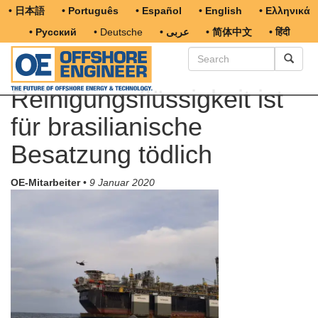
• 日本語
• Português
• Español
• English
• Ελληνικά
• Русский
• Deutsche
• عربى
• 简体中文
• हिंदी
Reinigungsflüssigkeit ist
für brasilianische
Besatzung tödlich
OE-Mitarbeiter
•
9 Januar 2020