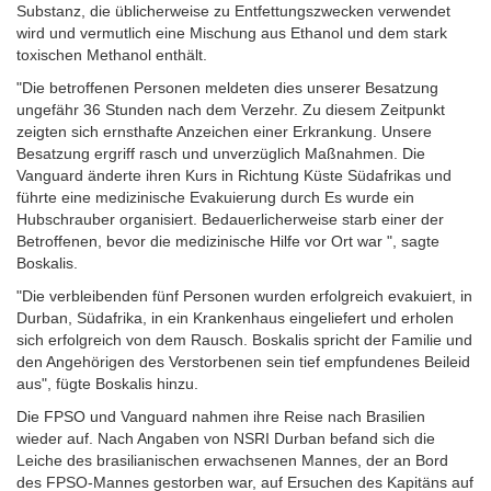
Substanz, die üblicherweise zu Entfettungszwecken verwendet
wird und vermutlich eine Mischung aus Ethanol und dem stark
toxischen Methanol enthält.
"Die betroffenen Personen meldeten dies unserer Besatzung
ungefähr 36 Stunden nach dem Verzehr. Zu diesem Zeitpunkt
zeigten sich ernsthafte Anzeichen einer Erkrankung. Unsere
Besatzung ergriff rasch und unverzüglich Maßnahmen. Die
Vanguard änderte ihren Kurs in Richtung Küste Südafrikas und
führte eine medizinische Evakuierung durch Es wurde ein
Hubschrauber organisiert. Bedauerlicherweise starb einer der
Betroffenen, bevor die medizinische Hilfe vor Ort war ", sagte
Boskalis.
"Die verbleibenden fünf Personen wurden erfolgreich evakuiert, in
Durban, Südafrika, in ein Krankenhaus eingeliefert und erholen
sich erfolgreich von dem Rausch. Boskalis spricht der Familie und
den Angehörigen des Verstorbenen sein tief empfundenes Beileid
aus", fügte Boskalis hinzu.
Die FPSO und Vanguard nahmen ihre Reise nach Brasilien
wieder auf. Nach Angaben von NSRI Durban befand sich die
Leiche des brasilianischen erwachsenen Mannes, der an Bord
des FPSO-Mannes gestorben war, auf Ersuchen des Kapitäns auf