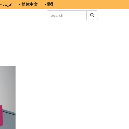
• عربى
• 简体中文
• हिंदी
n
ext