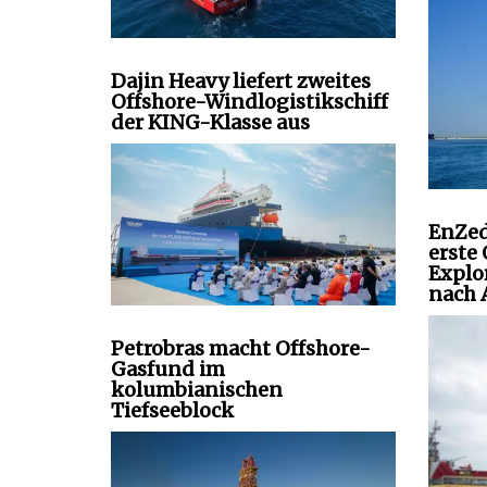
Dajin Heavy liefert zweites
Offshore-Windlogistikschiff
der KING-Klasse aus
EnZed
erste
Explo
nach 
Petrobras macht Offshore-
Gasfund im
kolumbianischen
Tiefseeblock