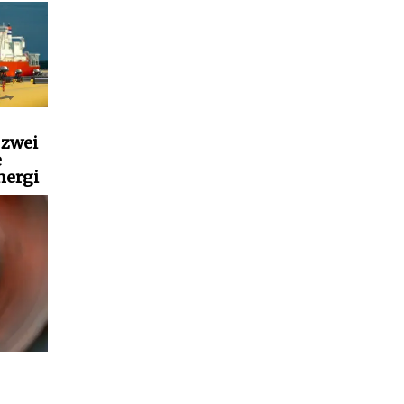
 zwei
e
nergi