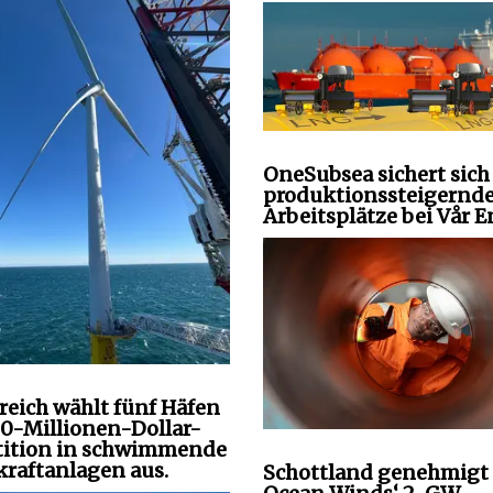
OneSubsea sichert sich
produktionssteigernd
Arbeitsplätze bei Vår E
reich wählt fünf Häfen
00-Millionen-Dollar-
tition in schwimmende
raftanlagen aus.
Schottland genehmigt