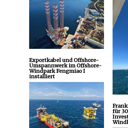
Exportkabel und Offshore-
Umspannwerk im Offshore-
Windpark Fengmiao I
installiert
Frank
für 3
Inves
Windk