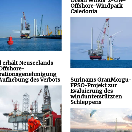
Ocean Winds‘ 2-GW-
Offshore-Windpark
Caledonia
 erhält Neuseelands
 Offshore-
rationsgenehmigung
Aufhebung des Verbots
Surinams GranMorgu-
FPSO-Projekt zur
Evaluierung des
windunterstützten
Schleppens