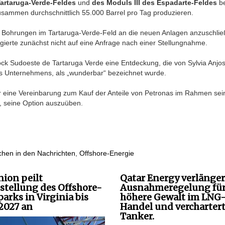
artaruga-Verde-Feldes
und
des Moduls III des Espadarte-Feldes
be
usammen durchschnittlich 55.000 Barrel pro Tag produzieren.
 Bohrungen im Tartaruga-Verde-Feld an die neuen Anlagen anzuschlie
gierte zunächst nicht auf eine Anfrage nach einer Stellungnahme.
 Sudoeste de Tartaruga Verde eine Entdeckung, die von Sylvia Anjos
des Unternehmens, als „wunderbar“ bezeichnet wurde.
r eine Vereinbarung zum Kauf der Anteile von Petronas im Rahmen sei
s, seine Option auszuüben.
hen in den Nachrichten
,
Offshore-Energie
ion peilt
Qatar Energy verlänger
gstellung des Offshore-
Ausnahmeregelung fü
arks in Virginia bis
höhere Gewalt im LNG
2027 an
Handel und vercharter
Tanker.