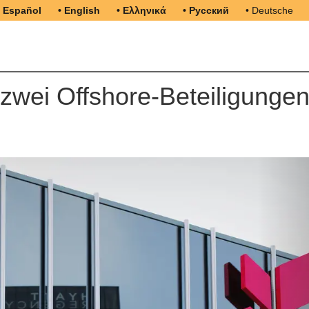
• Español
• English
• Ελληνικά
• Русский
• Deutsche
zwei Offshore-Beteiligunge
N