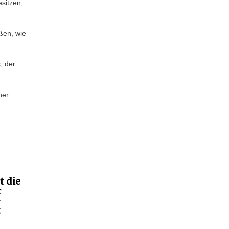
sitzen,
ßen, wie
, der
ner
t die
r
-
t