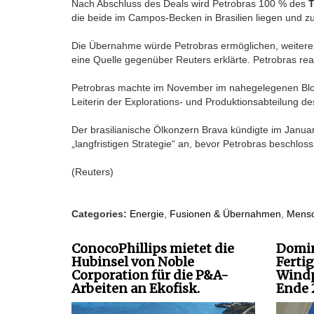
Nach Abschluss des Deals wird Petrobras 100 % des
T
die beide im Campos-Becken in Brasilien liegen und z
Die Übernahme würde Petrobras ermöglichen, weitere
eine Quelle gegenüber Reuters erklärte. Petrobras rea
Petrobras machte im November im nahegelegenen Block
Leiterin der Explorations- und Produktionsabteilung 
Der brasilianische Ölkonzern Brava kündigte im Janua
„langfristigen Strategie“ an, bevor Petrobras beschlos
(Reuters)
Categories:
Energie
,
Fusionen & Übernahmen
,
Mensc
ConocoPhillips mietet die
Domin
Hubinsel von Noble
Ferti
Corporation für die P&A-
Windp
Arbeiten an Ekofisk.
Ende 