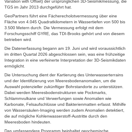
Variation with Offset) der ursprünglichen 3D-Seismikmessung, die
TGS im Jahr 2013 durchgeführt hat.
GeoPartners führt eine Fächerecholotvermessung über eine
Fläche von 4.045 Quadratkilometern in Wassertiefen von 500 bis
3.500 Metern durch. Die Vermessung erfolgt mit dem
Forschungsschiff GYRE, das TDI-Brooks gehört und von diesem
betrieben wird.
Die Datenerfassung begann am 19. Juni und wird voraussichtlich
im dritten Quartal 2026 abgeschlossen sein, was eine frühzeitige
Integration in eine verfeinerte Interpretation der 3D-Seismikdaten
ermöglicht.
Die Untersuchung dient der Kartierung des Unterwasserterrains
und der Identifizierung von Meeresbodenanomalien, um die
Auswahl potenzieller zukünftiger Bohrstandorte zu unterstützen.
Dabei werden Meeresbodenstrukturen wie Pockmarks,
Schlammvulkane und Verwerfungen sowie Anomalien wie
Karbonate, Felsaufschlüsse und Bakterienmatten erfasst. Mithilfe
von Wassersäulen-Imaging werden zudem Anomalien detektiert,
die auf mögliche Kohlenwasserstoff-Austritte durch den
Meeresboden hindeuten.
Das umfassendere Programm beinhaltet geochemische