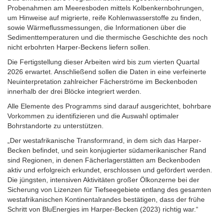
Probenahmen am Meeresboden mittels Kolbenkernbohrungen,
um Hinweise auf migrierte, reife Kohlenwasserstoffe zu finden,
sowie Wärmeflussmessungen, die Informationen über die
Sedimenttemperaturen und die thermische Geschichte des noch
nicht erbohrten Harper-Beckens liefern sollen.
Die Fertigstellung dieser Arbeiten wird bis zum vierten Quartal
2026 erwartet. Anschließend sollen die Daten in eine verfeinerte
Neuinterpretation zahlreicher Fächerströme im Beckenboden
innerhalb der drei Blöcke integriert werden.
Alle Elemente des Programms sind darauf ausgerichtet, bohrbare
Vorkommen zu identifizieren und die Auswahl optimaler
Bohrstandorte zu unterstützen.
„Der westafrikanische Transformrand, in dem sich das Harper-
Becken befindet, und sein konjugierter südamerikanischer Rand
sind Regionen, in denen Fächerlagerstätten am Beckenboden
aktiv und erfolgreich erkundet, erschlossen und gefördert werden.
Die jüngsten, intensiven Aktivitäten großer Ölkonzerne bei der
Sicherung von Lizenzen für Tiefseegebiete entlang des gesamten
westafrikanischen Kontinentalrandes bestätigen, dass der frühe
Schritt von BluEnergies im Harper-Becken (2023) richtig war.“