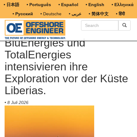
• 日本語
• Português
• Español
• English
• Ελληνικά
• Русский
• Deutsche
• عربى
• 简体中文
• हिंदी
BluEnergies und
TotalEnergies
intensivieren ihre
Exploration vor der Küste
Liberias.
•
8 Juli 2026