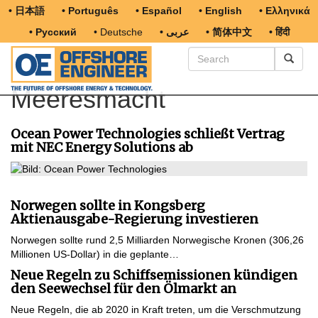
• 日本語
• Português
• Español
• English
• Ελληνικά
• Русский
• Deutsche
• عربى
• 简体中文
• हिंदी
Meeresmacht
Ocean Power Technologies schließt Vertrag
mit NEC Energy Solutions ab
Norwegen sollte in Kongsberg
Aktienausgabe-Regierung investieren
Norwegen sollte rund 2,5 Milliarden Norwegische Kronen (306,26
Millionen US-Dollar) in die geplante…
Neue Regeln zu Schiffsemissionen kündigen
den Seewechsel für den Ölmarkt an
Neue Regeln, die ab 2020 in Kraft treten, um die Verschmutzung