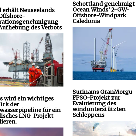
Schottland genehmigt
Ocean Winds‘ 2-GW-
 erhält Neuseelands
Offshore-Windpark
 Offshore-
Caledonia
rationsgenehmigung
Aufhebung des Verbots
Surinams GranMorgu-
FPSO-Projekt zur
s wird ein wichtiges
Evaluierung des
tück der
windunterstützten
wasserpipeline für ein
Schleppens
isches LNG-Projekt
lieren.