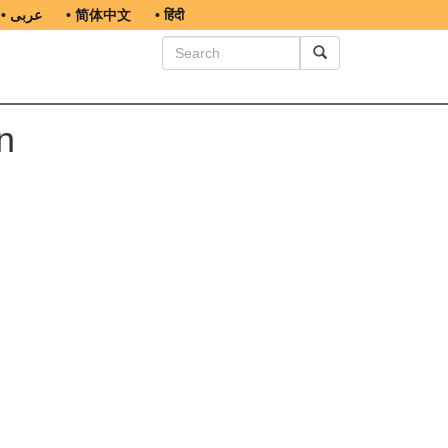
• عربى
• 简体中文
• हिंदी
n