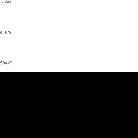
s
, das
nd, um
Shakil,