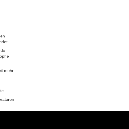
den
ndet.
nde
rophe
eit mehr
te.
eraturen