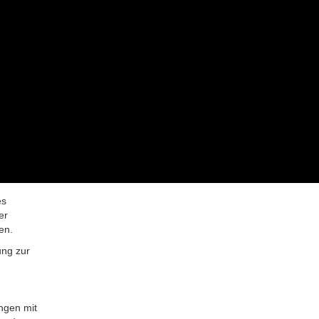
es
er
en.
ung zur
ngen mit