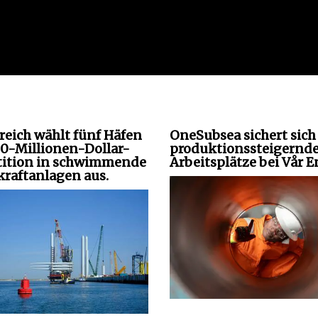
reich wählt fünf Häfen
OneSubsea sichert sich
00-Millionen-Dollar-
produktionssteigernd
tition in schwimmende
Arbeitsplätze bei Vår E
raftanlagen aus.