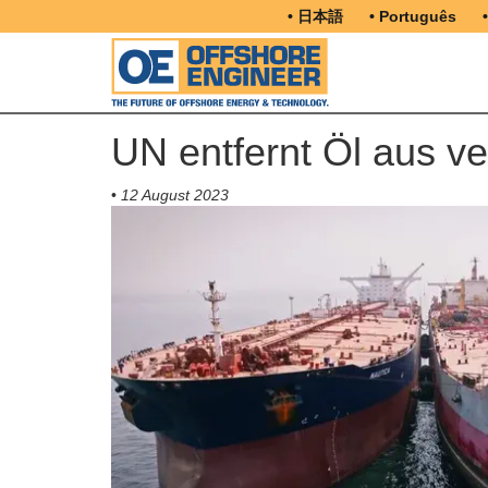
• 日本語
• Português
UN entfernt Öl aus v
•
12 August 2023