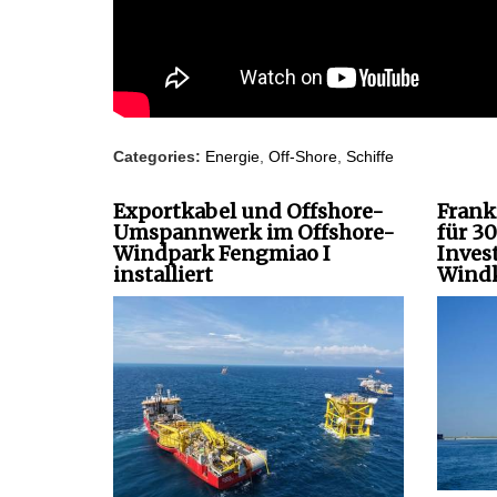
Categories:
Energie
,
Off-Shore
,
Schiffe
Exportkabel und Offshore-
Frank
Umspannwerk im Offshore-
für 3
Windpark Fengmiao I
Inves
installiert
Windk