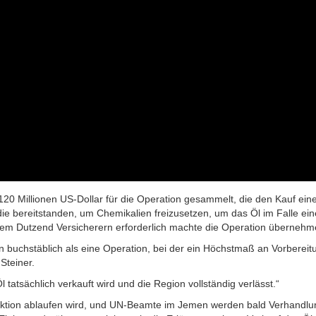
 120 Millionen US-Dollar für die Operation gesammelt, die den Kauf ein
die bereitstanden, um Chemikalien freizusetzen, um das
Öl
im Falle ein
inem Dutzend Versicherern erforderlich machte die Operation übernehm
on buchstäblich als eine Operation, bei der ein Höchstmaß an Vorbereit
Steiner.
l
tatsächlich verkauft wird und die Region vollständig verlässt.“
nsaktion ablaufen wird, und UN-Beamte im Jemen werden bald Verhandlu