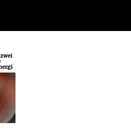
 zwei
e
nergi