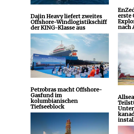
EnZed
erste
Dajin Heavy liefert zweites
Explo
Offshore-Windlogistikschiff
nach 
der KING-Klasse aus
Petrobras macht Offshore-
Gasfund im
Allsea
kolumbianischen
Teils
Tiefseeblock
Unter
kanad
instal