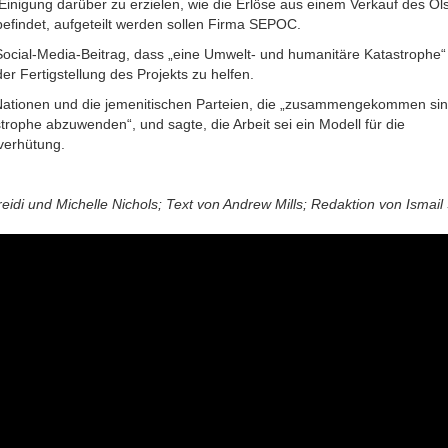
inigung darüber zu erzielen, wie die Erlöse aus einem Verkauf des
Öl
befindet, aufgeteilt werden sollen Firma SEPOC.
Social-Media-Beitrag, dass „eine Umwelt- und humanitäre Katastrophe“
er Fertigstellung des Projekts zu helfen.
 Nationen und die jemenitischen Parteien, die „zusammengekommen si
trophe abzuwenden“, und sagte, die Arbeit sei ein Modell für die
verhütung.
eidi und Michelle Nichols; Text von Andrew Mills; Redaktion von Ismail 