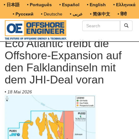
• 日本語
• Português
• Español
• English
• Ελληνικά
• Русский
• Deutsche
• عربى
• 简体中文
• हिंदी
Eco Atlantic treibt die
Offshore-Expansion auf
den Falklandinseln mit
dem JHI-Deal voran
•
18 Mai 2026