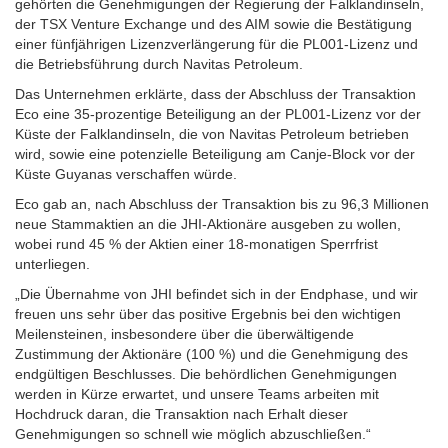
gehörten die Genehmigungen der Regierung der Falklandinseln,
der TSX Venture Exchange und des AIM sowie die Bestätigung
einer fünfjährigen Lizenzverlängerung für die PL001-Lizenz und
die Betriebsführung durch Navitas Petroleum.
Das Unternehmen erklärte, dass der Abschluss der Transaktion
Eco eine 35-prozentige Beteiligung an der PL001-Lizenz vor der
Küste der Falklandinseln, die von Navitas Petroleum betrieben
wird, sowie eine potenzielle Beteiligung am Canje-Block vor der
Küste Guyanas verschaffen würde.
Eco gab an, nach Abschluss der Transaktion bis zu 96,3 Millionen
neue Stammaktien an die JHI-Aktionäre ausgeben zu wollen,
wobei rund 45 % der Aktien einer 18-monatigen Sperrfrist
unterliegen.
„Die Übernahme von JHI befindet sich in der Endphase, und wir
freuen uns sehr über das positive Ergebnis bei den wichtigen
Meilensteinen, insbesondere über die überwältigende
Zustimmung der Aktionäre (100 %) und die Genehmigung des
endgültigen Beschlusses. Die behördlichen Genehmigungen
werden in Kürze erwartet, und unsere Teams arbeiten mit
Hochdruck daran, die Transaktion nach Erhalt dieser
Genehmigungen so schnell wie möglich abzuschließen.“