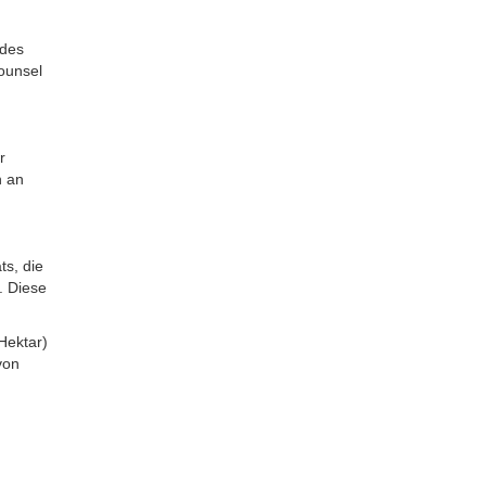
 des
ounsel
r
h an
s, die
. Diese
Hektar)
von