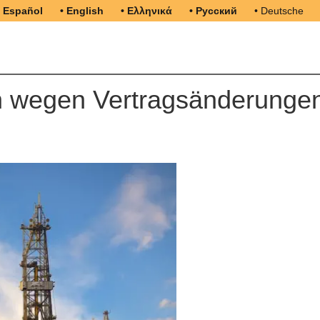
• Español
• English
• Ελληνικά
• Русский
• Deutsche
n wegen Vertragsänderunge