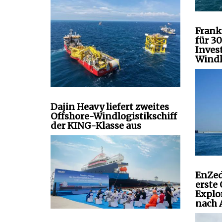
Frank
für 3
Inves
Windk
Dajin Heavy liefert zweites
Offshore-Windlogistikschiff
der KING-Klasse aus
EnZed
erste
Explo
nach 