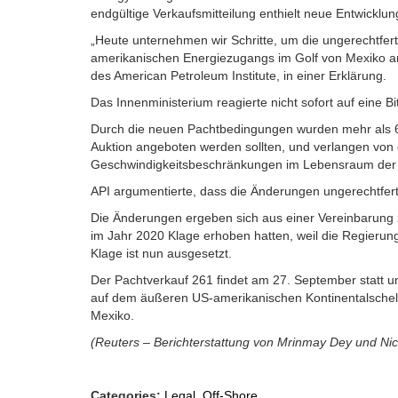
endgültige Verkaufsmitteilung enthielt neue Entwick
„Heute unternehmen wir Schritte, um die ungerechtfe
amerikanischen Energiezugangs im Golf von Mexiko an
des American Petroleum Institute, in einer Erklärung.
Das Innenministerium reagierte nicht sofort auf eine 
Durch die neuen Pachtbedingungen wurden mehr als 6 Mi
Auktion angeboten werden sollten, und verlangen von 
Geschwindigkeitsbeschränkungen im Lebensraum der 
API argumentierte, dass die Änderungen ungerechtferti
Die Änderungen ergeben sich aus einer Vereinbarun
im Jahr 2020 Klage erhoben hatten, weil die Regier
Klage ist nun ausgesetzt.
Der Pachtverkauf 261 findet am 27. September statt un
auf dem äußeren US-amerikanischen Kontinentalschelf 
Mexiko.
(Reuters – Berichterstattung von Mrinmay Dey und Ni
Categories:
Legal
,
Off-Shore