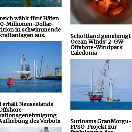
reich wählt fünf Häfen
00-Millionen-Dollar-
tition in schwimmende
raftanlagen aus.
Schottland genehmigt
Ocean Winds‘ 2-GW-
Offshore-Windpark
Caledonia
 erhält Neuseelands
 Offshore-
rationsgenehmigung
Aufhebung des Verbots
Surinams GranMorgu-
FPSO-Projekt zur