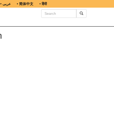
• عربى
• 简体中文
• हिंदी
n