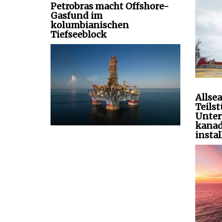
Petrobras macht Offshore-
Gasfund im
kolumbianischen
Tiefseeblock
Allsea
Teils
Unter
kanad
instal