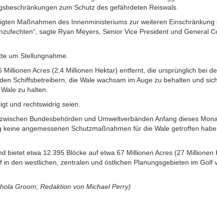
lungsbeschränkungen zum Schutz des gefährdeten Reiswals.
rtigten Maßnahmen des Innenministeriums zur weiteren Einschränkung
zufechten“, sagte Ryan Meyers, Senior Vice President und General C
Bitte um Stellungnahme.
llionen Acres (2,4 Millionen Hektar) entfernt, die ursprünglich bei de
den Schiffsbetreibern, die Wale wachsam im Auge zu behalten und sic
Wale zu halten.
gt und rechtswidrig seien.
g zwischen Bundesbehörden und Umweltverbänden Anfang dieses Monat
ung keine angemessenen Schutzmaßnahmen für die Wale getroffen habe
d bietet etwa 12.395 Blöcke auf etwa 67 Millionen Acres (27 Millionen 
in den westlichen, zentralen und östlichen Planungsgebieten im Golf 
chola Groom; Redaktion von Michael Perry)