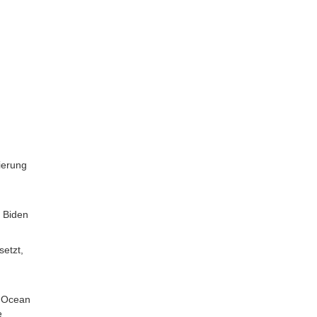
ierung
e Biden
setzt,
f Ocean
e