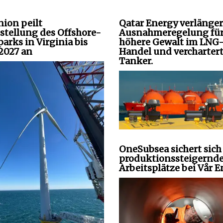
ion peilt
Qatar Energy verlänger
gstellung des Offshore-
Ausnahmeregelung fü
arks in Virginia bis
höhere Gewalt im LNG
2027 an
Handel und vercharter
Tanker.
OneSubsea sichert sich
produktionssteigernd
Arbeitsplätze bei Vår E