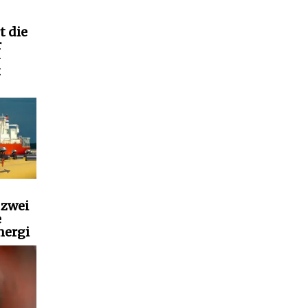
t die
r
-
t
 zwei
e
nergi