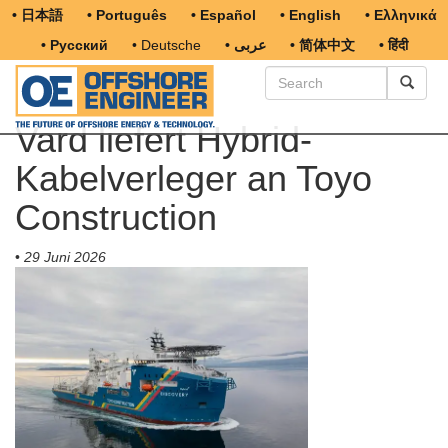
• 日本語
• Português
• Español
• English
• Ελληνικά
• Русский
• Deutsche
• عربى
• 简体中文
• हिंदी
Vard liefert Hybrid-
Kabelverleger an Toyo
Construction
•
29 Juni 2026