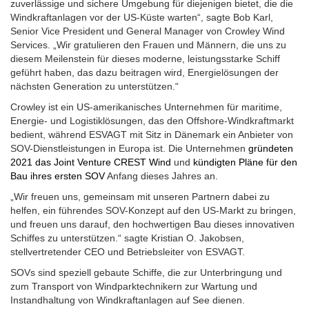
zuverlässige und sichere Umgebung für diejenigen bietet, die die
Windkraftanlagen vor der US-Küste warten“, sagte Bob Karl,
Senior Vice President und General Manager von Crowley Wind
Services. „Wir gratulieren den Frauen und Männern, die uns zu
diesem Meilenstein für dieses moderne, leistungsstarke Schiff
geführt haben, das dazu beitragen wird, Energielösungen der
nächsten Generation zu unterstützen.“
Crowley ist ein US-amerikanisches Unternehmen für maritime,
Energie- und Logistiklösungen, das den Offshore-Windkraftmarkt
bedient, während ESVAGT mit Sitz in Dänemark ein Anbieter von
SOV-Dienstleistungen in Europa ist. Die Unternehmen
gründeten
2021 das Joint Venture CREST Wind
und
kündigten Pläne für den
Bau ihres ersten SOV
Anfang dieses Jahres an.
„Wir freuen uns, gemeinsam mit unseren Partnern dabei zu
helfen, ein führendes SOV-Konzept auf den US-Markt zu bringen,
und freuen uns darauf, den hochwertigen Bau dieses innovativen
Schiffes zu unterstützen.“ sagte Kristian O. Jakobsen,
stellvertretender CEO und Betriebsleiter von ESVAGT.
SOVs sind speziell gebaute Schiffe, die zur Unterbringung und
zum Transport von Windparktechnikern zur Wartung und
Instandhaltung von Windkraftanlagen auf See dienen.