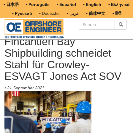
• 日本語
• Português
• Español
• English
• Ελληνικά
• Русский
• Deutsche
• عربى
• 简体中文
• हिंदी
Fincantieri Bay
Shipbuilding schneidet
Stahl für Crowley-
ESVAGT Jones Act SOV
•
21 September 2023