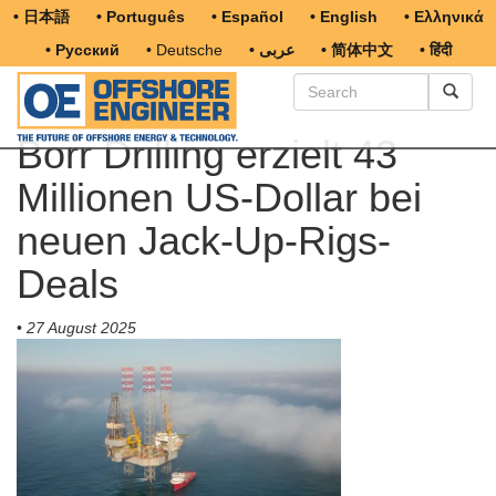
• 日本語
• Português
• Español
• English
• Ελληνικά
• Русский
• Deutsche
• عربى
• 简体中文
• हिंदी
Borr Drilling erzielt 43
Millionen US-Dollar bei
neuen Jack-Up-Rigs-
Deals
•
27 August 2025