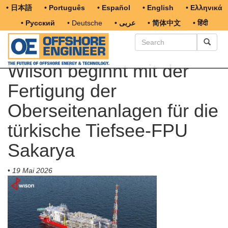
• 日本語
• Português
• Español
• English
• Ελληνικά
• Русский
• Deutsche
• عربى
• 简体中文
• हिंदी
Wilson beginnt mit der
Fertigung der
Oberseitenanlagen für die
türkische Tiefsee-FPU
Sakarya
•
19 Mai 2026