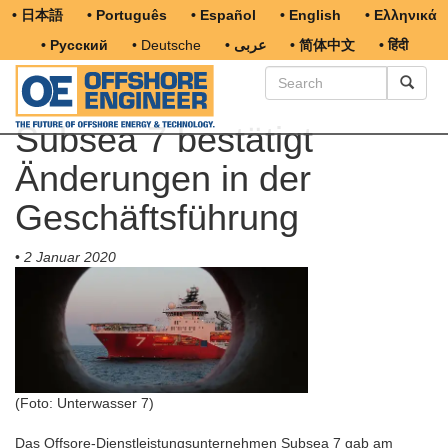
• 日本語
• Português
• Español
• English
• Ελληνικά
• Русский
• Deutsche
• عربى
• 简体中文
• हिंदी
Subsea 7 bestätigt
Änderungen in der
Geschäftsführung
•
2 Januar 2020
(Foto: Unterwasser 7)
Das Offsore-Dienstleistungsunternehmen Subsea 7 gab am