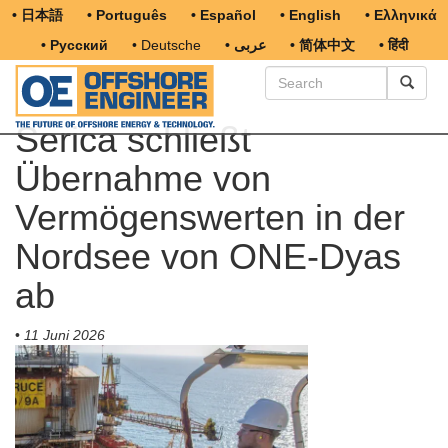
• 日本語
• Português
• Español
• English
• Ελληνικά
• Русский
• Deutsche
• عربى
• 简体中文
• हिंदी
Serica schließt
Übernahme von
Vermögenswerten in der
Nordsee von ONE-Dyas
ab
•
11 Juni 2026