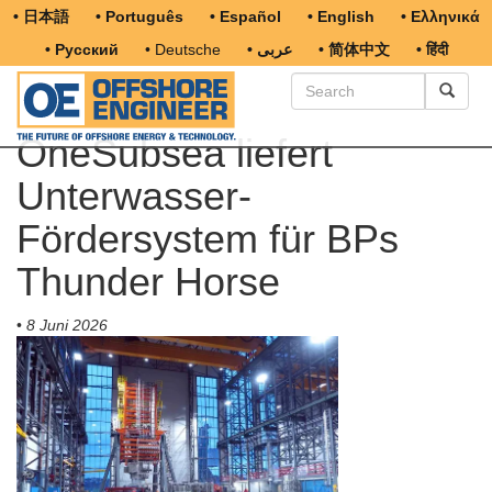
• 日本語
• Português
• Español
• English
• Ελληνικά
• Русский
• Deutsche
• عربى
• 简体中文
• हिंदी
OneSubsea liefert
Unterwasser-
Fördersystem für BPs
Thunder Horse
•
8 Juni 2026