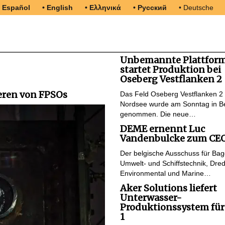
• Español
• English
• Ελληνικά
• Русский
• Deutsche
Unbemannte Plattfor
startet Produktion bei
Oseberg Vestflanken 2
eren von FPSOs
Das Feld Oseberg Vestflanken 2 
Nordsee wurde am Sonntag in Be
genommen. Die neue…
DEME ernennt Luc
Vandenbulcke zum CE
Der belgische Ausschuss für Bag
Umwelt- und Schiffstechnik, Dred
Environmental und Marine…
Aker Solutions liefert
Unterwasser-
Produktionssystem für
1