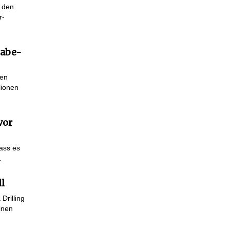
s den
r-
gabe-
den
lionen
vor
ass es
…
l
Drilling
inen