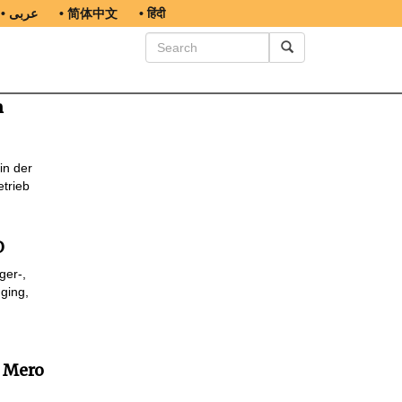
• عربى
• 简体中文
• हिंदी
m
in der
trieb
O
ger-,
ging,
 Mero