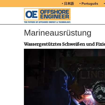
• 日本語
• Português
Marineausrüstung
Wassergestütztes Schweißen und Fixi