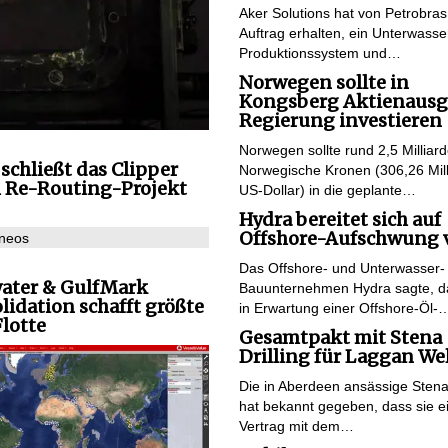
Aker Solutions hat von Petrobra
Auftrag erhalten, ein Unterwasse
Produktionssystem und…
Norwegen sollte in
Kongsberg Aktienaus
Regierung investieren
Norwegen sollte rund 2,5 Milliar
schließt das Clipper
Norwegische Kronen (306,26 Mil
 Re-Routing-Projekt
US-Dollar) in die geplante…
Hydra bereitet sich auf
Offshore-Aufschwung 
Das Offshore- und Unterwasser-
ater & GulfMark
Bauunternehmen Hydra sagte, d
lidation schafft größte
in Erwartung einer Offshore-Öl-
lotte
Gesamtpakt mit Stena
Drilling für Laggan Wel
Die in Aberdeen ansässige Stena 
hat bekannt gegeben, dass sie e
Vertrag mit dem…