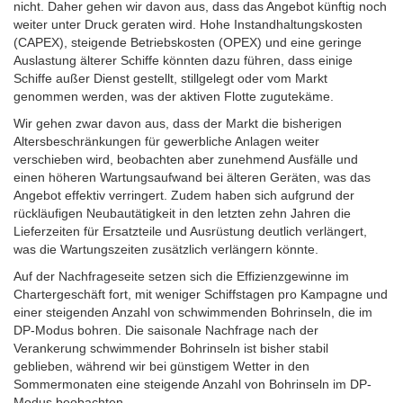
nicht. Daher gehen wir davon aus, dass das Angebot künftig noch
weiter unter Druck geraten wird. Hohe Instandhaltungskosten
(CAPEX), steigende Betriebskosten (OPEX) und eine geringe
Auslastung älterer Schiffe könnten dazu führen, dass einige
Schiffe außer Dienst gestellt, stillgelegt oder vom Markt
genommen werden, was der aktiven Flotte zugutekäme.
Wir gehen zwar davon aus, dass der Markt die bisherigen
Altersbeschränkungen für gewerbliche Anlagen weiter
verschieben wird, beobachten aber zunehmend Ausfälle und
einen höheren Wartungsaufwand bei älteren Geräten, was das
Angebot effektiv verringert. Zudem haben sich aufgrund der
rückläufigen Neubautätigkeit in den letzten zehn Jahren die
Lieferzeiten für Ersatzteile und Ausrüstung deutlich verlängert,
was die Wartungszeiten zusätzlich verlängern könnte.
Auf der Nachfrageseite setzen sich die Effizienzgewinne im
Chartergeschäft fort, mit weniger Schiffstagen pro Kampagne und
einer steigenden Anzahl von schwimmenden Bohrinseln, die im
DP-Modus bohren. Die saisonale Nachfrage nach der
Verankerung schwimmender Bohrinseln ist bisher stabil
geblieben, während wir bei günstigem Wetter in den
Sommermonaten eine steigende Anzahl von Bohrinseln im DP-
Modus beobachten.