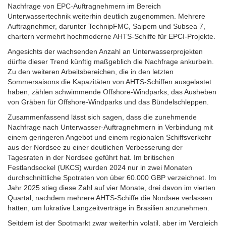
Nachfrage von EPC-Auftragnehmern im Bereich
Unterwassertechnik weiterhin deutlich zugenommen. Mehrere
Auftragnehmer, darunter TechnipFMC, Saipem und Subsea 7,
chartern vermehrt hochmoderne AHTS-Schiffe für EPCI-Projekte.
Angesichts der wachsenden Anzahl an Unterwasserprojekten
dürfte dieser Trend künftig maßgeblich die Nachfrage ankurbeln.
Zu den weiteren Arbeitsbereichen, die in den letzten
Sommersaisons die Kapazitäten von AHTS-Schiffen ausgelastet
haben, zählen schwimmende Offshore-Windparks, das Ausheben
von Gräben für Offshore-Windparks und das Bündelschleppen.
Zusammenfassend lässt sich sagen, dass die zunehmende
Nachfrage nach Unterwasser-Auftragnehmern in Verbindung mit
einem geringeren Angebot und einem regionalen Schiffsverkehr
aus der Nordsee zu einer deutlichen Verbesserung der
Tagesraten in der Nordsee geführt hat. Im britischen
Festlandsockel (UKCS) wurden 2024 nur in zwei Monaten
durchschnittliche Spotraten von über 60.000 GBP verzeichnet. Im
Jahr 2025 stieg diese Zahl auf vier Monate, drei davon im vierten
Quartal, nachdem mehrere AHTS-Schiffe die Nordsee verlassen
hatten, um lukrative Langzeitverträge in Brasilien anzunehmen.
Seitdem ist der Spotmarkt zwar weiterhin volatil, aber im Vergleich