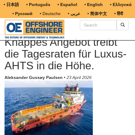
• 日本語
• Português
• Español
• English
• Ελληνικά
• Русский
• Deutsche
• عربى
• 简体中文
• हिंदी
Knappes Angebot treibt
die Tagesraten für Luxus-
AHTS in die Höhe.
Aleksander Gussøy Paulsen
•
23 April 2026