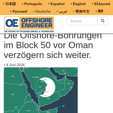
• 日本語
• Português
• Español
• English
• Ελληνικά
• Русский
• Deutsche
• عربى
• 简体中文
• हिंदी
Die Offshore-Bohrungen
im Block 50 vor Oman
verzögern sich weiter.
•
4 Juni 2026