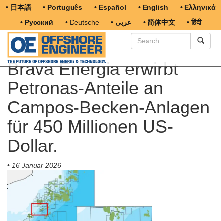
• 日本語
• Português
• Español
• English
• Ελληνικά
• Русский
• Deutsche
• عربى
• 简体中文
• हिंदी
Brava Energia erwirbt
Petronas-Anteile an
Campos-Becken-Anlagen
für 450 Millionen US-
Dollar.
•
16 Januar 2026